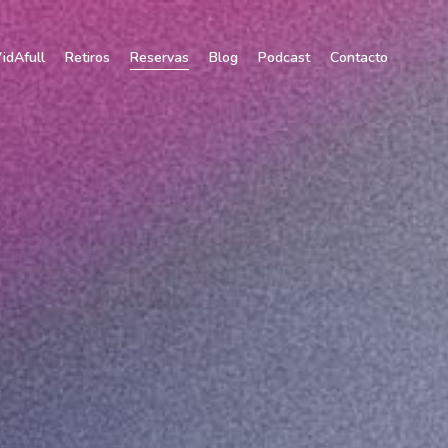
idAfull
Retiros
Reservas
Blog
Podcast
Contacto