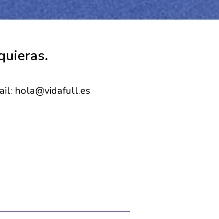
quieras.
il: hola@vidafull.es