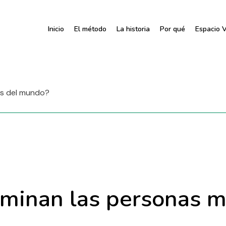
Inicio
El método
La historia
Por qué
Espacio V
as del mundo?
minan las personas má